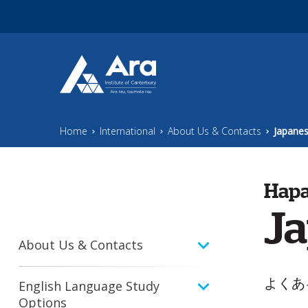
Skip to main content
Home
International
About Us & Contacts
Japanes
Hapa
J
About Us & Contacts
よくある質
English Language Study
Options