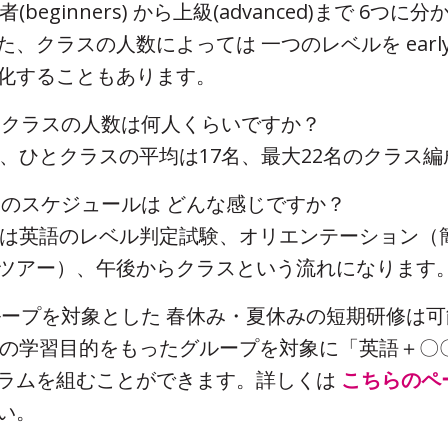
心者(beginners) から上級(advanced)まで 6つ
、クラスの人数によっては 一つのレベルを early/l
化することもあります。
ひとクラスの人数は何人くらいですか？
現在、ひとクラスの平均は17名、最大22名のクラス
 初日のスケジュールは どんな感じですか？
初日は英語のレベル判定試験、オリエンテーション（
ツアー）、午後からクラスという流れになります
 グループを対象とした 春休み・夏休みの短期研修は
特定の学習目的をもったグループを対象に「英語＋〇
ラムを組むことができます。詳しくは
こちらのペ
い。