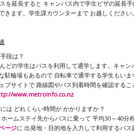
コースを延長すると キャンパス内で学生ビザの延長
できます。学生課カウンターまで お越しください
連
通学手段は？
ほとんどの学生はバスを利用して通学します。キャン
な駐輪場もあるので 自転車で通学する学生もいま
ェブサイトで 路線図やバス到着時間を確認するこ
ttp://www.metroinfo.co.nz
 通学には どれくらい時間が かかりますか？
通常 ホームステイ先からバスに乗って 平均30～40分
ページ
に 出発地・目的地を入力して利用するバス