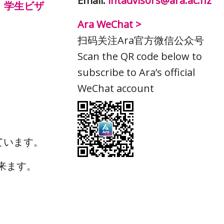
Email:
intadvisors@ara.ac.nz
｜
学生ビザ
Ara WeChat >
扫码关注Ara官方微信公众号
Scan the QR code below to
subscribe to Ara’s official
WeChat account
ています。
来ます。