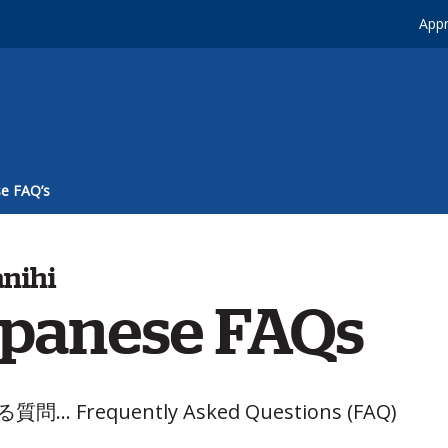
Appr
e FAQ’s
nihi
apanese FAQs
問... Frequently Asked Questions (FAQ)