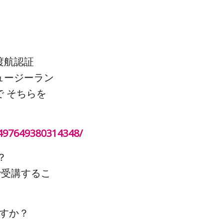
渡航認証
ニュージーラン
 そちらを
497649380314348/
？
で受講するこ
ですか？