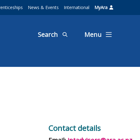
enticeships
News & Events
International
MyAra
Search
Menu
Contact details