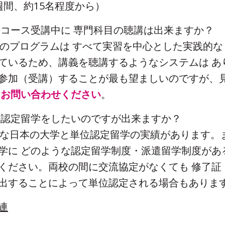
週間、約15名程度から）
英語コース受講中に 専門科目の聴講は出来ますか？
当校のプログラムは すべて実習を中心とした実践的
ているため、講義を聴講するようなシステムは あ
参加（受講）することが最も望ましいのですが、
ば
お問い合わせください
。
単位認定留学をしたいのですが出来ますか？
様々な日本の大学と単位認定留学の実績があります。
学に どのような認定留学制度・派遣留学制度があ
ください。両校の間に交流協定がなくても 修了証
出することによって単位認定される場合もありま
連