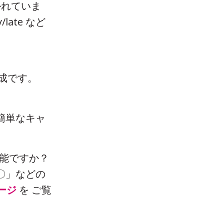
に分かれていま
ate など
編成です。
簡単なキャ
。
可能ですか？
〇」などの
ージ
を ご覧