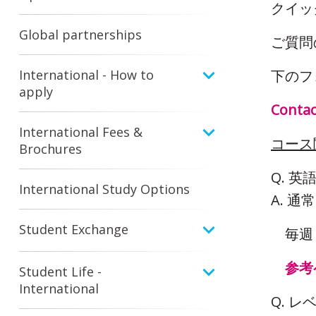
クイ
Global partnerships
ご質問
International - How to
下のフ
apply
Contac
International Fees &
コース
Brochures
Q. 
International Study Options
A. 
Student Exchange
​ 毎
​
参考
Student Life -
International
Q. 